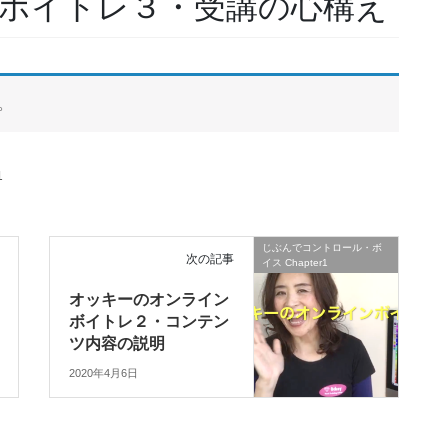
ボイトレ３・受講の心構え
。
1
じぶんでコントロール・ボ
次の記事
イス Chapter1
オッキーのオンライン
ボイトレ２・コンテン
ツ内容の説明
2020年4月6日