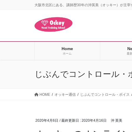
コ
ナ
大阪市北区にある、講師歴30年の沖英美（オッキー）が主宰
ン
ビ
テ
ゲ
ン
ー
ツ
シ
に
ョ
移
ン
Home
N
動
に
ホーム
最
移
動
じぶんでコントロール・ボイス
HOME
オッキー通信
じぶんでコントロール・ボイス
2020年4月6日
/ 最終更新日 :
2020年4月16日
沖 英美