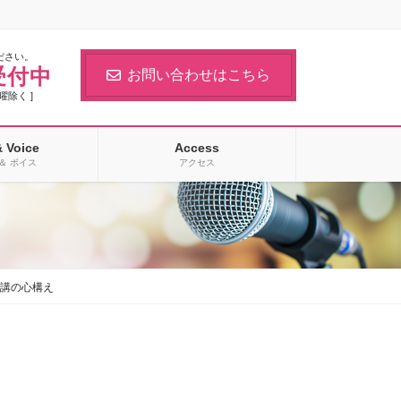
ださい。
受付中
お問い合わせはこちら
日曜除く ]
& Voice
Access
＆ ボイス
アクセス
受講の心構え