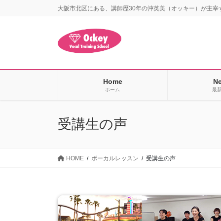
コ
ナ
大阪市北区にある、講師歴30年の沖英美（オッキー）が主宰
ン
ビ
テ
ゲ
ン
ー
ツ
シ
に
ョ
移
ン
Home
N
動
に
ホーム
最
移
動
受講生の声
HOME
ボーカルレッスン
受講生の声