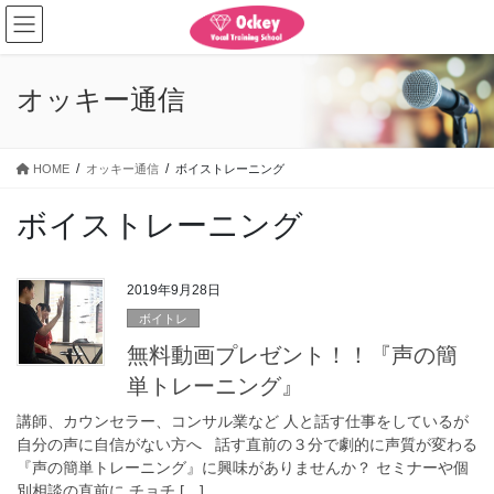
コ
ナ
ン
ビ
テ
ゲ
ン
ー
オッキー通信
ツ
シ
に
ョ
移
ン
HOME
オッキー通信
ボイストレーニング
動
に
移
ボイストレーニング
動
2019年9月28日
ボイトレ
無料動画プレゼント！！『声の簡
単トレーニング』
講師、カウンセラー、コンサル業など 人と話す仕事をしているが
自分の声に自信がない方へ 話す直前の３分で劇的に声質が変わる
『声の簡単トレーニング』に興味がありませんか？ セミナーや個
別相談の直前に チョチ […]