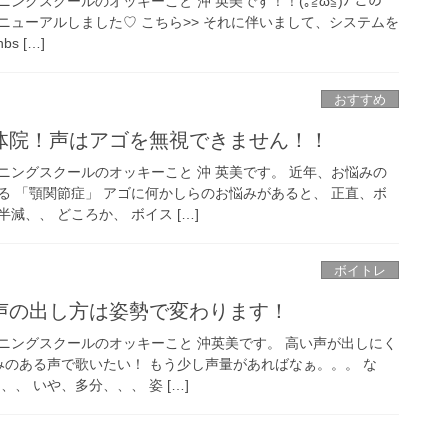
ングスクールのオッキーこと 沖 英美です！！(｡≧ω≦)ﾉ この
ニューアルしました♡ こちら>> それに伴いまして、システムを
s […]
おすすめ
体院！声はアゴを無視できません！！
ニングスクールのオッキーこと 沖 英美です。 近年、お悩みの
る 「顎関節症」 アゴに何かしらのお悩みがあると、 正直、ボ
減、、 どころか、 ボイス […]
ボイトレ
声の出し方は姿勢で変わります！
ニングスクールのオッキーこと 沖英美です。 高い声が出しにく
みのある声で歌いたい！ もう少し声量があればなぁ。。。 な
、 いや、多分、、、 姿 […]