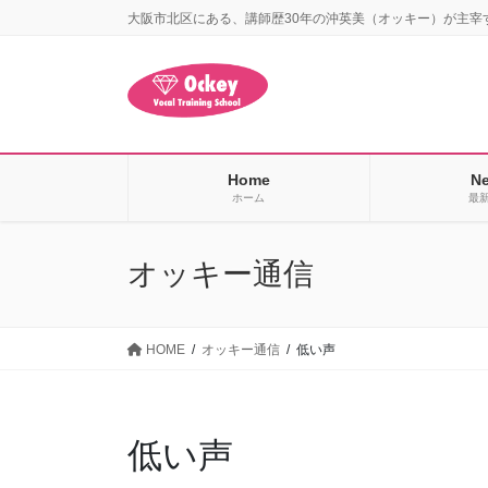
コ
ナ
大阪市北区にある、講師歴30年の沖英美（オッキー）が主宰
ン
ビ
テ
ゲ
ン
ー
ツ
シ
に
ョ
移
ン
Home
N
動
に
ホーム
最
移
動
オッキー通信
HOME
オッキー通信
低い声
低い声