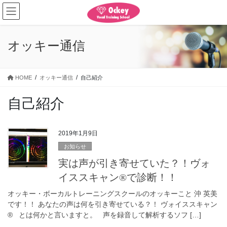
コ
ナ
ン
ビ
テ
ゲ
ン
ー
オッキー通信
ツ
シ
に
ョ
移
ン
HOME
オッキー通信
自己紹介
動
に
移
自己紹介
動
2019年1月9日
お知らせ
実は声が引き寄せていた？！ヴォ
イススキャン®️で診断！！
オッキー・ボーカルトレーニングスクールのオッキーこと 沖 英美
です！！ あなたの声は何を引き寄せている？！ ヴォイススキャン
®️ とは何かと言いますと。 声を録音して解析するソフ […]