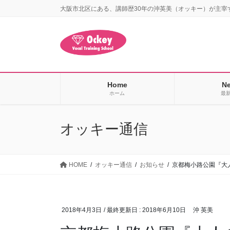
コ
ナ
大阪市北区にある、講師歴30年の沖英美（オッキー）が主宰
ン
ビ
テ
ゲ
ン
ー
ツ
シ
に
ョ
移
ン
Home
N
動
に
ホーム
最
移
動
オッキー通信
HOME
オッキー通信
お知らせ
京都梅小路公園『大
2018年4月3日
/ 最終更新日 :
2018年6月10日
沖 英美