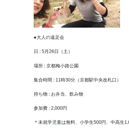
●大人の遠足会
日
: 5
月
26
日（土）
場所
:
京都梅小路公園
集合時間
: 11
時
30
分（京都駅中央改札口）
持ち物
:
お弁当、飲み物
参加費
: 2,000
円
＊未就学児童は無料、小学生500円、中高生1,0