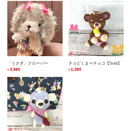
「うさぎ」クローバー
チョビくまーチョコ【Sold】
3,980
1,380
¥
¥