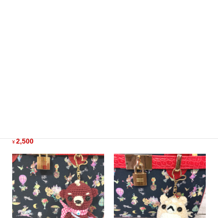
白柴ちゃんチャームかぁちゃ
「うさぎ」はあと＆クローバ
んのスリッパはオレのもの
ーユニット「Puink」セット
【Sold】
7,000
¥
2,500
¥