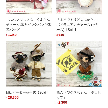
「ぶらクマちゃん」くまさん
「ポメですけどなにか？！」
チャーム 赤＆ピンクパンツ薄
ポメラニアンチャーム (クリ
紫バッグ
ーム)【Sold】
1,280
980
¥
¥
M様オーダー品一式【Sold】
森のちびクマちゃん 「チョビ
28,600
ップ」
¥
2,300
¥