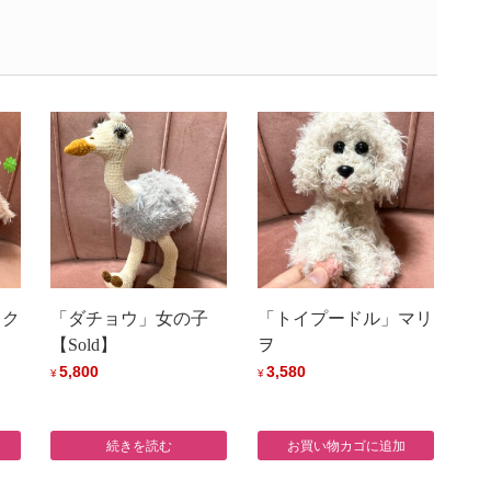
＆ク
「ダチョウ」女の子
「トイプードル」マリ
【Sold】
ヲ
5,800
3,580
¥
¥
続きを読む
お買い物カゴに追加