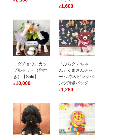
¥
1,600
¥
「ダチョウ」カッ
「ぶらクマちゃ
プルセット（卵付
ん」くまさんチャ
き）【Sold】
ーム 赤＆ピンクパ
ンツ薄紫バッグ
10,000
¥
1,280
¥