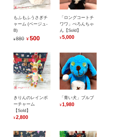
もふもふうさぎチ
「ロングコートチ
ャーム (ベージュ-
ワワ」ぺろんちゃ
B)
ん【Sold】
5,000
500
¥
880
¥
¥
きりんのレインボ
「青い犬」ブルブ
ーチャーム
1,980
¥
【Sold】
2,800
¥