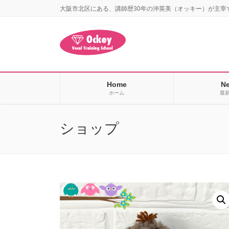
コ
ナ
大阪市北区にある、講師歴30年の沖英美（オッキー）が主宰
ン
ビ
テ
ゲ
ン
ー
ツ
シ
に
ョ
移
ン
Home
N
動
に
ホーム
最
移
動
ショップ