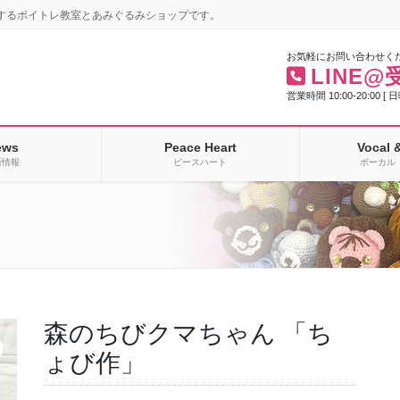
するボイトレ教室とあみぐるみショップです。
お気軽にお問い合わせく
LINE@
営業時間 10:00-20:00 [ 
ews
Peace Heart
Vocal 
新情報
ピースハート
ボーカル 
森のちびクマちゃん 「ち
ょび作」