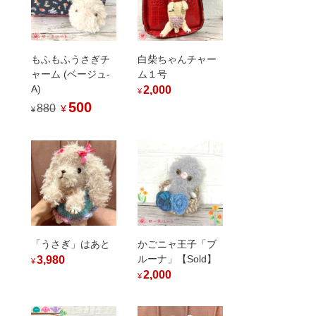
もふもふうさぎチ
白柴ちゃんチャー
ャーム (ベージュ-
ム１号
A)
2,000
¥
500
880
¥
¥
「うさぎ」はあと
かごニャ王子「ブ
ルーナ」【Sold】
3,980
¥
2,000
¥