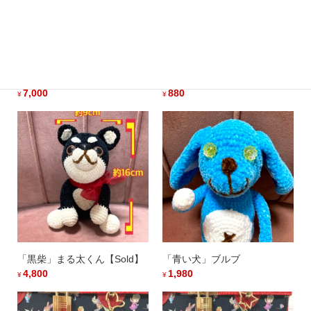
「うさぎ」はあと＆クローバ
もふもふうさぎチャーム (ピ
ーユニット「Puink」セット
ンク-C)【Sold】
7,000
880
¥
¥
「黒柴」まる太くん【Sold】
「青い犬」ブルブ
4,800
1,980
¥
¥